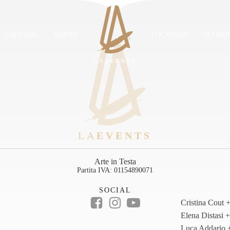
CHI SIAMO
SERVIZI
LOCATIONS
GLI SPOS
LA
EVENTS
LA
EVENTS
Arte in Testa
Partita IVA:
01154890071
SOCIAL
Cristina Cout
+
Elena Distasi
+
Luca Addario