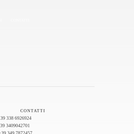
I
CONTATTI
CONTATTI
39 338 6926924
39 3409042701
+39 349 7872457